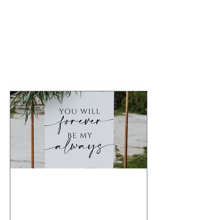
Rédigez un commentaire...
Posts à l'affiche
Maintenant disponible !
Affichage personnalisé
pour LA touche magique à