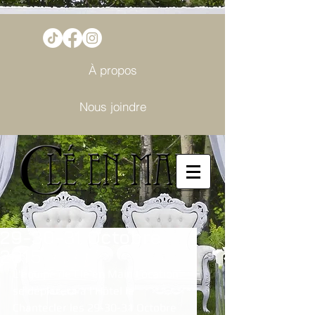
À propos
Nous joindre
29-30-31 Octobre
2015
L'équipe de Clé en Main Location 
se déplacera à l'Hôtel le 
Chantecler les 29-30-31 Octobre 