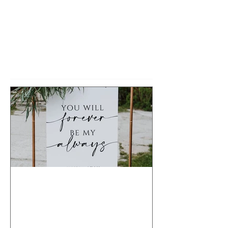
Rédigez un commentaire...
Posts à l'affiche
Maintenant disponible !
Affichage personnalisé
pour LA touche magique à
votre événement !!