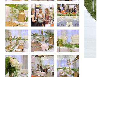
Merci d'être venus nous visiter  
au Salon Marions-Nous de 
septembre !
Pour ce salon, notre kiosque 
était inspiré de la nouvelle 
tendance 2017, géométrique & 