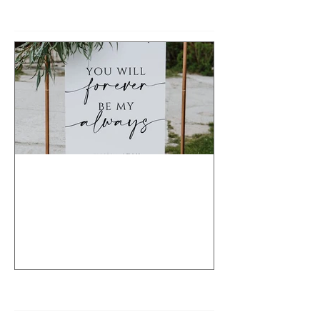
Posts à l'affiche
Maintenant disponible !
Affichage personnalisé
pour LA touche magique à
votre événement !!
Posts Récents